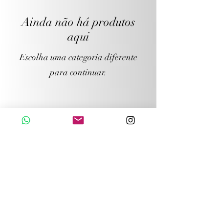
Ainda não há produtos
aqui
Escolha uma categoria diferente
para continuar.
contacto@pearl-lingerie.es
What's APP +34
663 553 188
pearl.lingerie.espana
Pearl Lingerie
Política de retorno e reembolso