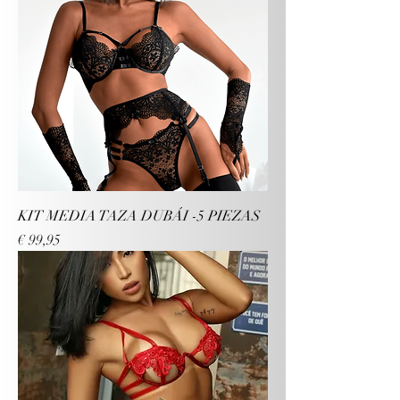
KIT MEDIA TAZA DUBÁI -5 PIEZAS
Preço
€ 99,95