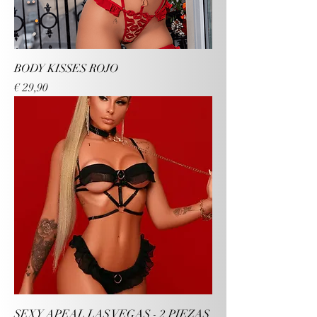
BODY KISSES ROJO
Preço
€ 29,90
SEXY APEAL LAS VEGAS - 2 PIEZAS