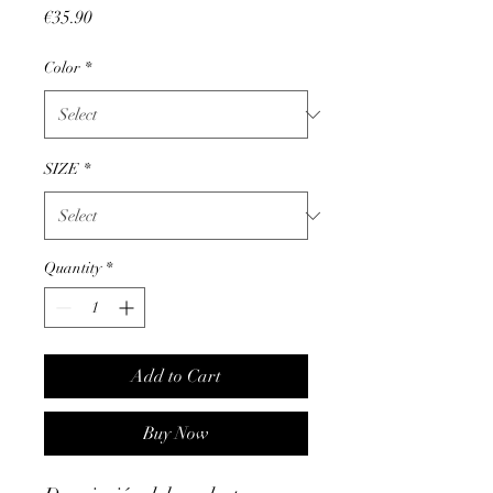
Price
€35.90
Color
*
SIZE
*
Quantity
*
Add to Cart
Buy Now