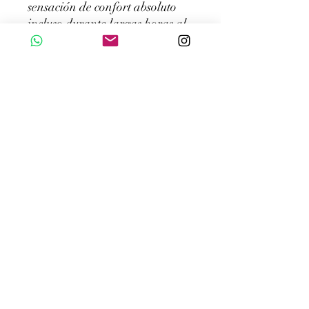
sensación de confort absoluto
incluso durante largas horas al
sol. Gracias a su tecnología
stretch, se adapta perfectamente
sin apretar, ofreciendo libertad
total de movimiento y un ajuste
impecable.
El material cuenta con:
•Alta elasticidad que moldea y
estiliza la silueta
•Recuperación perfecta (no se
deforma)
•Secado rápido para mayor
practicidad
•Resistencia al cloro y al sol,
manteniendo color y forma
Tallas: S36, M38/40, L42