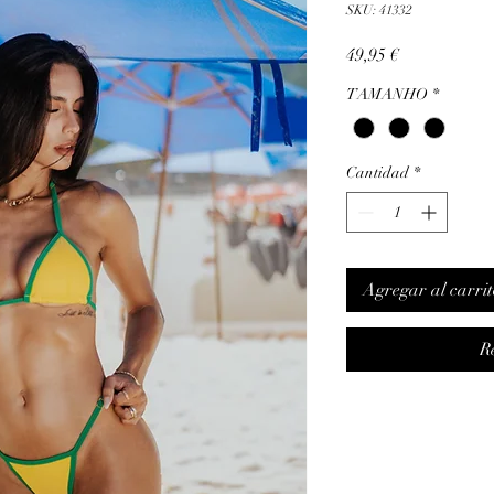
SKU: 41332
Precio
49,95 €
TAMANHO
*
Cantidad
*
Agregar al carrit
R