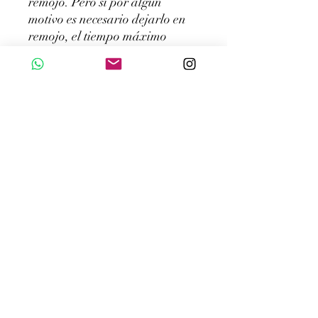
remojo. Pero si por algún
motivo es necesario dejarlo en
remojo, el tiempo máximo
recomendado es de 30 (treinta)
minutos.
- No lave en seco su lencería.
- Lava tu lencería con agua
fría. La mayoría de tejidos de
lencería son elásticos, el agua
caliente daña las fibras elásticas
y facilita la formación de
hongos en el tejido.
- Evitar el exceso de detergente
y no utilizar lejía.
- No escurras ni centrifugues la
lencería en la lavadora,
especialmente los sujetadores.
Hacer esto puede crear arrugas
en la copa del sostén, además