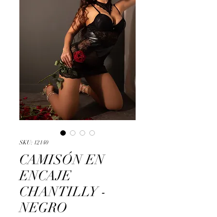
SKU: 12140
CAMISÓN EN
ENCAJE
CHANTILLY -
NEGRO