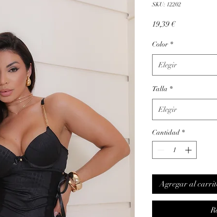
SKU: 12202
Precio
19,39 €
Color
*
Elegir
Talla
*
Elegir
Cantidad
*
Agregar al carrit
R