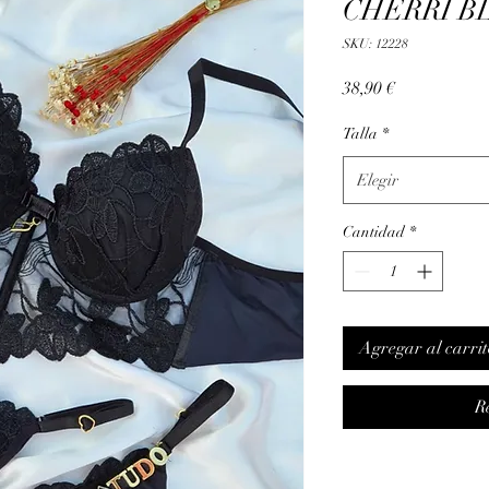
CHERRI B
SKU: 12228
Precio
38,90 €
Talla
*
Elegir
Cantidad
*
Agregar al carrit
R