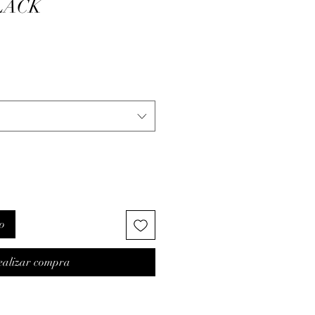
LACK
o
ealizar compra