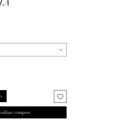
ILA
o
ealizar compra