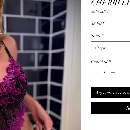
CHERRI L
SKU: 12334
Precio
38,90 €
Talla
*
Elegir
Cantidad
*
Agregar al carrit
R