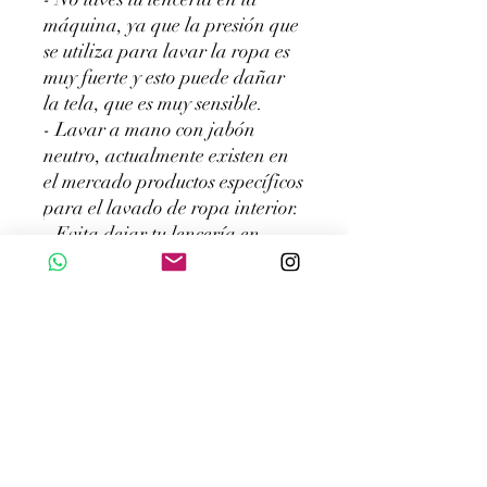
máquina, ya que la presión que
se utiliza para lavar la ropa es
muy fuerte y esto puede dañar
la tela, que es muy sensible.
- Lavar a mano con jabón
neutro, actualmente existen en
el mercado productos específicos
para el lavado de ropa interior.
- Evita dejar tu lencería en
remojo. Pero si por algún
motivo es necesario dejarlo en
remojo, el tiempo máximo
recomendado es de 30 (treinta)
minutos.
- No lave en seco su lencería.
- Lava tu lencería con agua
fría. La mayoría de tejidos de
lencería son elásticos, el agua