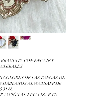
 BRAGUITA CON ENCAJE Y
LATERALES.
OS COLORES DE LAS TANGAS DE
AS HÁBLANOS AL WATSAPP DE
 31 88.
RVACIÓN AL FINALIZAR TU