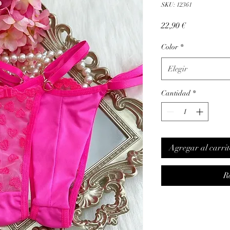
SKU: 12361
Precio
22,90 €
Color
*
Elegir
Cantidad
*
Agregar al carrit
R