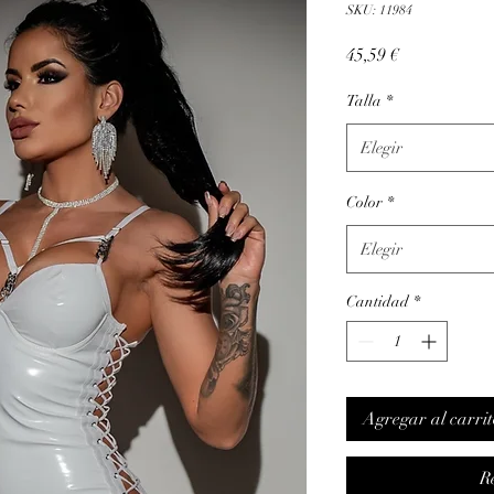
SKU: 11984
Precio
45,59 €
Talla
*
Elegir
Color
*
Elegir
Cantidad
*
Agregar al carrit
R