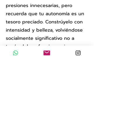
presiones innecesarias, pero
recuerda que tu autonomía es un
tesoro preciado. Constrúyelo con
intensidad y belleza, volviéndose
socialmente significativo no a
través del conformismo, sino a
través de la autenticidad.
Mujer, estás completa por tu
cuenta, validada socialmente sin
depender de la presencia de un
hombre a tu lado. Sé el
protagonista de tu historia, toma el
control de tu vida. Deja atrás la
culpa y aspira a los cielos, porque
el horizonte de tu logro está más