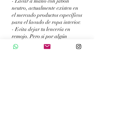
- Lavar a mano con jabón
neutro, actualmente existen en
el mercado productos específicos
para el lavado de ropa interior.
- Evita dejar tu lencería en
remojo. Pero si por algún
motivo es necesario dejarlo en
remojo, el tiempo máximo
recomendado es de 30 (treinta)
minutos.
- No lave en seco su lencería.
- Lava tu lencería con agua
fría. La mayoría de tejidos de
lencería son elásticos, el agua
caliente daña las fibras elásticas
y facilita la formación de
hongos en el tejido.
- Evitar el exceso de detergente
y no utilizar lejía.