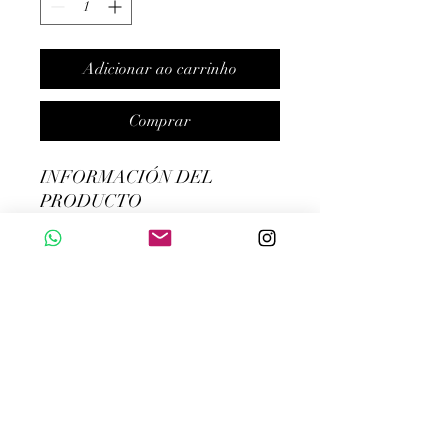
Adicionar ao carrinho
Comprar
INFORMACIÓN DEL
PRODUCTO
NUESTRO CINTURÓN DE
CUERO, UN HOMENAJE A
LA ICÓNICA MARCA
FRANCESA. CON
ORIFICIOS AJUSTABLES Y
AJUSTE DE TAMAÑO,
OFRECE COMODIDAD Y
ESTILO INIGUALABLES.
HEBILLA CON BAÑO DE