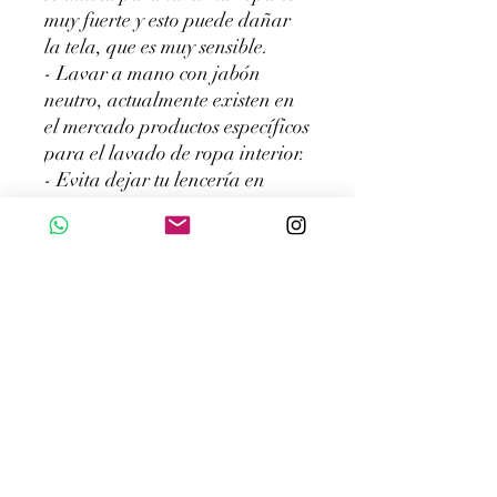
muy fuerte y esto puede dañar
la tela, que es muy sensible.
- Lavar a mano con jabón
neutro, actualmente existen en
el mercado productos específicos
para el lavado de ropa interior.
- Evita dejar tu lencería en
remojo. Pero si por algún
motivo es necesario dejarlo en
remojo, el tiempo máximo
recomendado es de 30 (treinta)
minutos.
- No lave en seco su lencería.
- Lava tu lencería con agua
fría. La mayoría de tejidos de
lencería son elásticos, el agua
caliente daña las fibras elásticas
y facilita la formación de