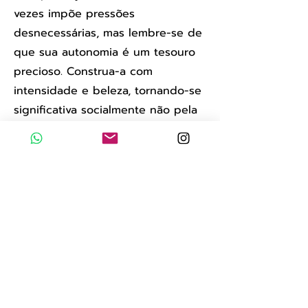
vezes impõe pressões
desnecessárias, mas lembre-se de
que sua autonomia é um tesouro
precioso. Construa-a com
intensidade e beleza, tornando-se
significativa socialmente não pela
conformidade, mas pela
autenticidade.
Mulher, você é completa por si só,
validada socialmente sem
depender da presença de um
homem ao seu lado. Seja
protagonista da sua história, tome
as rédeas da sua vida. Deixe a
culpa para trás e alcance os céus,