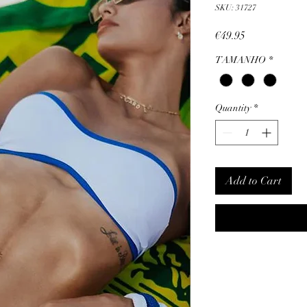
SKU: 31727
Price
€49.95
TAMANHO
*
Quantity
*
Add to Cart