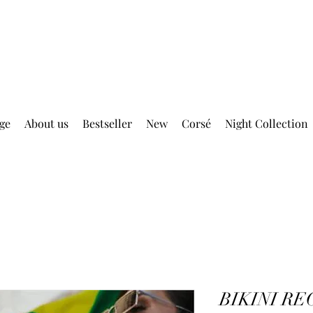
DELIVERY FREE ABOVE EUR 399.00
ge
About us
Bestseller
New
Corsé
Night Collection
BIKINI R