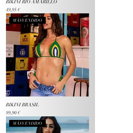
BIKINI RIO AMARILLO
Precio
49,95 €
MÁS VENDIDO
BIKINI BRASIL
Precio
99,90 €
MÁS VENDIDO