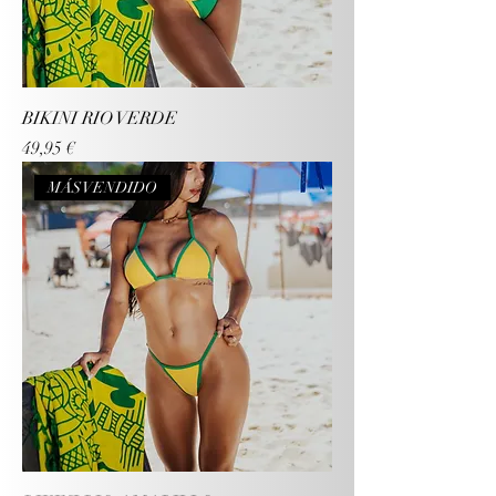
BIKINI RIO VERDE
Precio
49,95 €
MÁS VENDIDO