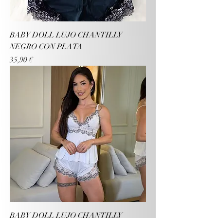
BABY DOLL LUJO CHANTILLY
NEGRO CON PLATA
Precio
35,90 €
BABY DOLL LUJO CHANTILLY