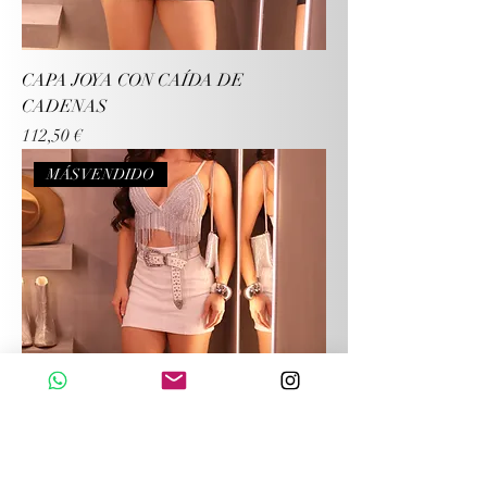
CAPA JOYA CON CAÍDA DE
CADENAS
Precio
112,50 €
MÁS VENDIDO
SHORT FALDA BENGALINE