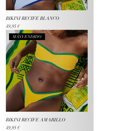
BIKINI RECIFE BLANCO
Precio
49,95 €
MÁS VENDIDO
BIKINI RECIFE AMARILLO
Precio
49,95 €